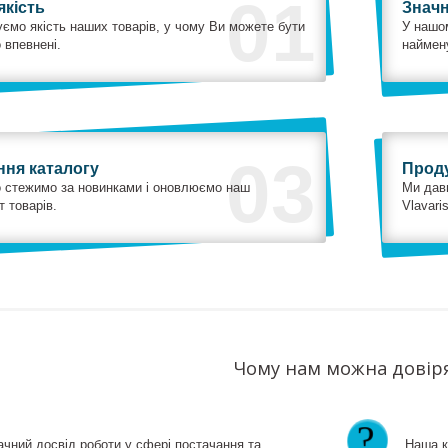
01
якість
Знач
ємо якість наших товарів, у чому Ви можете бути
У нашо
 впевнені.
наймену
03
ня каталогу
Проду
 стежимо за новинками і оновлюємо наш
Ми дав
 товарів.
Vlavari
Чому нам можна довір
ачний досвід роботи у сфері постачання та
Наша к