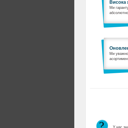
Висока 
Ми гаранту
абсолютно
Оновлен
Ми уважно
асортимент
У нас зн