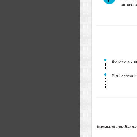
оптового
Допомога у ви
Різні способи
Бажаєте придбати 