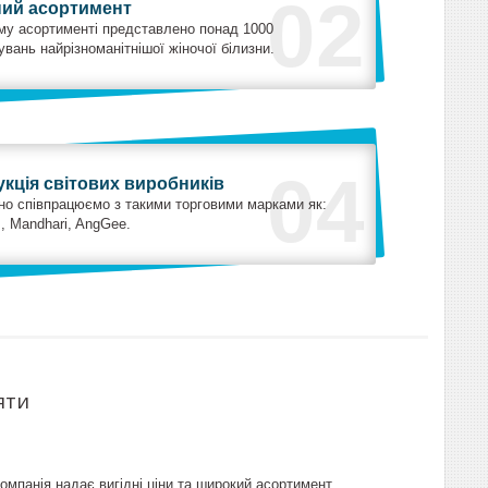
02
ний асортимент
му асортименті представлено понад 1000
вань найрізноманітнішої жіночої білизни.
04
кція світових виробників
но співпрацюємо з такими торговими марками як:
s, Mandhari, AngGee.
яти
омпанія надає вигідні ціни та широкий асортимент