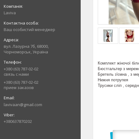
Laviva
Ваш особистий менеджер
вул. Лазурна 7б, 68000,
Чорноморськ, Україна
Комплект жіночої біл
+380 (63) 787-02-02
Бюстгальтер з мереже
связь с нами
Бретель з'ємна , з м
Нижня потрупея
+380 (63) 787-02-02
Трусики сліп , середн
прием заказов
lavivaan@gmail.com
+380637870202