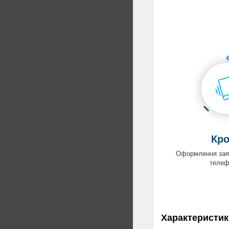
Кро
Оформлення заяв
теле
Характеристик