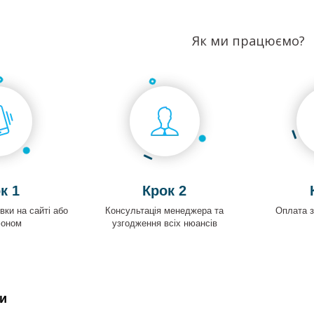
Як ми працюємо?
к 1
Крок 2
ки на сайті або
Консультація менеджера та
Оплата 
фоном
узгодження всіх нюансів
и