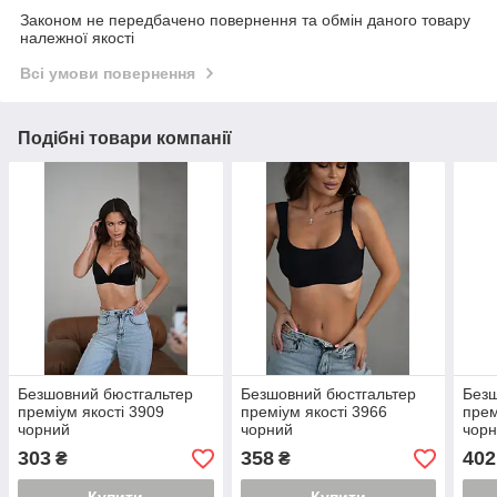
Законом не передбачено повернення та обмін даного товару
належної якості
Всі умови повернення
Подібні товари компанії
Безшовний бюстгальтер
Безшовний бюстгальтер
Безш
преміум якості 3909
преміум якості 3966
прем
чорний
чорний
чор
303
358
402
₴
₴