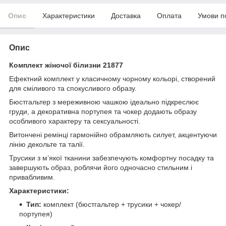
Опис
Характеристики
Доставка
Оплата
Умови п
Опис
Комплект жіночої білизни 21877
Ефектний комплект у класичному чорному кольорі, створений
для сміливого та спокусливого образу.
Бюстгальтер з мереживною чашкою ідеально підкреслює
груди, а декоративна портупея та чокер додають образу
особливого характеру та сексуальності.
Витончені ремінці гармонійно обрамляють силует, акцентуючи
лінію декольте та талії.
Трусики з м’якої тканини забезпечують комфортну посадку та
завершують образ, роблячи його одночасно стильним і
привабливим.
Характеристики:
Тип:
комплект (бюстгальтер + трусики + чокер/
портупея)