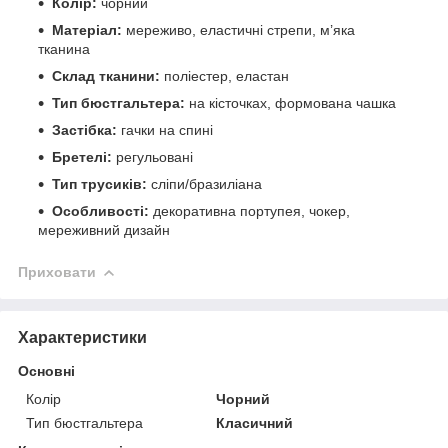
Колір:
чорний
Матеріал:
мереживо, еластичні стрепи, м’яка
тканина
Склад тканини:
поліестер, еластан
Тип бюстгальтера:
на кісточках, формована чашка
Застібка:
гачки на спині
Бретелі:
регульовані
Тип трусиків:
сліпи/бразиліана
Особливості:
декоративна портупея, чокер,
мереживний дизайн
Приховати
Характеристики
Основні
Колір
Чорний
Тип бюстгальтера
Класичний