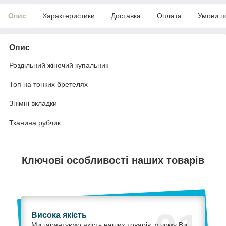
Опис
Характеристики
Доставка
Оплата
Умови п
Опис
Роздільний жіночий купальник
Топ на тонких бретелях
Знімні вкладки
Тканина рубчик
Ключові особливості наших товарів
Висока якість
Ми гарантуємо якість наших товарів, у чому Ви