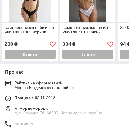
Комплект нижньої білизни
Комплект нижньої білизни
2340
Vlavaris 21009 чорний
Vlavaris 21010 білий
230
334
94
₴
₴
Купити
Купити
Про нас
Рейтинг не сформований
Менше 5 відгуків за останній рік
Працює з 02.11.2012
м. Чорноморськ
вул. Лазурна 7б, 68000, Чорноморськ, Україна
Контакти