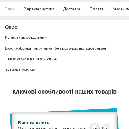
Опис
Характеристики
Доставка
Оплата
Умови п
Опис
Купальник роздільний
Бюст у формі трикутника, без кісточок, вкладки знімні
Зав'язується на шиї й спині
Тканина рубчик
Ключові особливості наших товарів
Висока якість
Ми гарантуємо якість наших товарів, у чому Ви