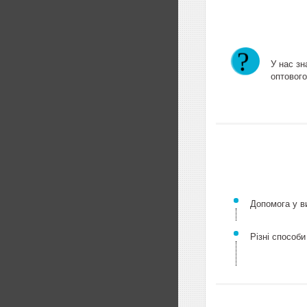
У нас зн
оптового
Допомога у ви
Різні способи