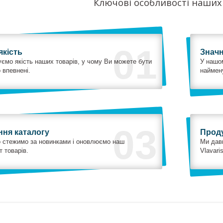
Ключові особливості наших
01
якість
Знач
ємо якість наших товарів, у чому Ви можете бути
У нашо
 впевнені.
наймену
03
ня каталогу
Проду
 стежимо за новинками і оновлюємо наш
Ми дав
 товарів.
Vlavari