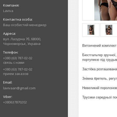
Laviva
Ваш особистий менеджер
вул. Лазурна 7б, 68000,
Чорноморськ, Україна
Витончений комплект 
Бюстгальтер зручної,
+380 (63) 787-02-02
портупеєю під грудьм
связь с нами
+380 (63) 787-02-02
Застібка розташована 
прием заказов
Знімна бретель, регу
lavivaan@gmail.com
Невеликий поролонови
Трусики середньої пос
+380637870202