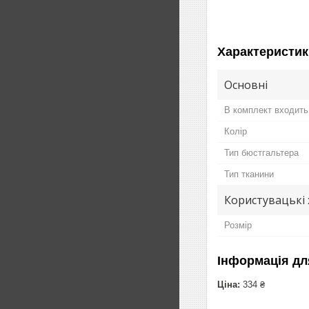
Характеристик
Основні
В комплект входить
Колір
Тип бюстгальтера
Тип тканини
Користувацькі
Розмір
Інформація дл
Ціна:
334 ₴