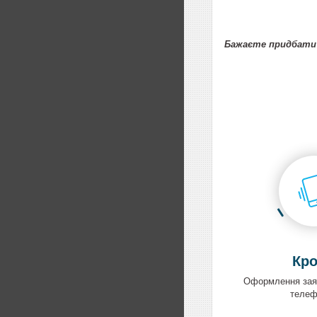
Бажаєте придбати 
Кро
Оформлення заяв
теле