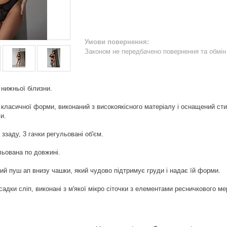
Законом не передбачено повернення та обмін 
нижньої білизни.
 класичної форми, виконаний з високоякісного матеріалу і оснащений с
и.
ззаду, 3 гачки регульовані об'єм.
льована по довжині.
й пуш ап внизу чашки, який чудово підтримує груди і надає їй форми.
адки сліп, виконані з м'якої мікро сіточки з елементами ресничкового м