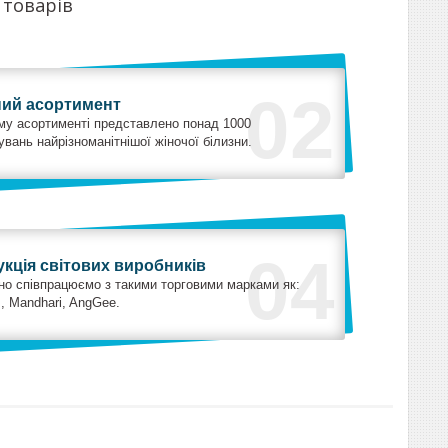
 товарів
02
ний асортимент
му асортименті представлено понад 1000
вань найрізноманітнішої жіночої білизни.
04
кція світових виробників
но співпрацюємо з такими торговими марками як:
s, Mandhari, AngGee.