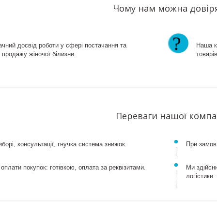
Чому нам можна довір
ачний досвід роботи у сфері постачання та
Наша к
 продажу жіночої білизни.
товарів
Переваги нашої компа
борі, консультації, гнучка система знижок.
При замовл
 оплати покупок: готівкою, оплата за реквізитами.
Ми здійсн
логістики.