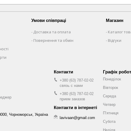
Умови співпраці
Магазин
Доставка та оплата
Каталог тов
Повернення та обмін
Відгуки
ності
ерти
Графік робо
Понеділок
+380 (63) 787-02-02
связь с нами
Вівторок
+380 (63) 787-02-02
Середа
неджер
прием заказов
Четвер
Пʼятниця
8000, Чорноморськ, Україна
lavivaan@gmail.com
Субота
Неділя