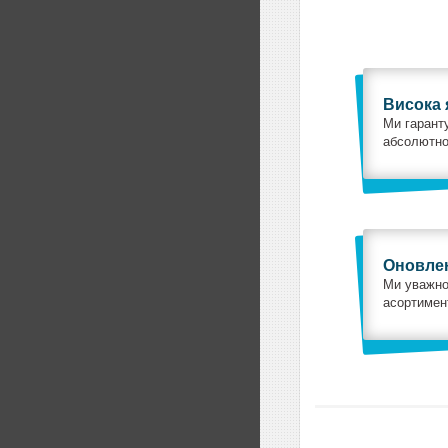
Висока 
Ми гаранту
абсолютно
Оновлен
Ми уважно
асортимент