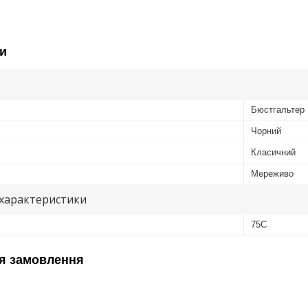
и
Бюстгальтер
Чорний
Класичний
Мереживо
 характеристики
75С
я замовлення