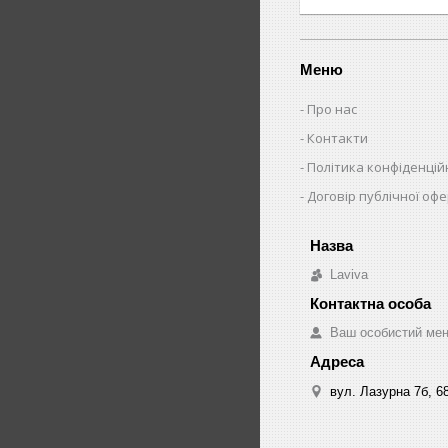
Меню
Про нас
Контакти
Політика конфіденцій
Договір публічної оф
Laviva
Ваш особистий ме
вул. Лазурна 7б, 6