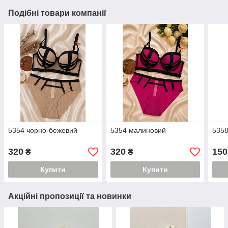
Подібні товари компанії
5354 чорно-бежевий
5354 малиновий
5358
320
320
150
₴
₴
Купити
Купити
Акційні пропозиції та новинки