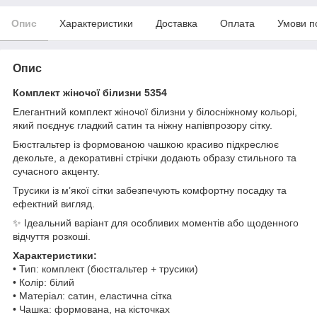
Опис
Характеристики
Доставка
Оплата
Умови п
Опис
Комплект жіночої білизни 5354
Елегантний комплект жіночої білизни у білосніжному кольорі,
який поєднує гладкий сатин та ніжну напівпрозору сітку.
Бюстгальтер із формованою чашкою красиво підкреслює
декольте, а декоративні стрічки додають образу стильного та
сучасного акценту.
Трусики із м’якої сітки забезпечують комфортну посадку та
ефектний вигляд.
✨ Ідеальний варіант для особливих моментів або щоденного
відчуття розкоші.
Характеристики:
• Тип: комплект (бюстгальтер + трусики)
• Колір: білий
• Матеріал: сатин, еластична сітка
• Чашка: формована, на кісточках