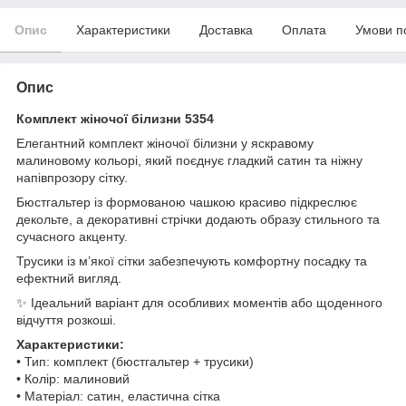
Опис
Характеристики
Доставка
Оплата
Умови п
Опис
Комплект жіночої білизни 5354
Елегантний комплект жіночої білизни у яскравому
малиновому кольорі, який поєднує гладкий сатин та ніжну
напівпрозору сітку.
Бюстгальтер із формованою чашкою красиво підкреслює
декольте, а декоративні стрічки додають образу стильного та
сучасного акценту.
Трусики із м’якої сітки забезпечують комфортну посадку та
ефектний вигляд.
✨ Ідеальний варіант для особливих моментів або щоденного
відчуття розкоші.
Характеристики:
• Тип: комплект (бюстгальтер + трусики)
• Колір: малиновий
• Матеріал: сатин, еластична сітка