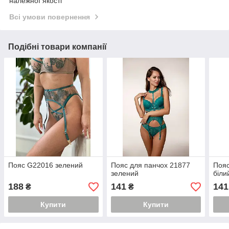
належної якості
Всі умови повернення
Подібні товари компанії
Пояс G22016 зелений
Пояс для панчох 21877
Пояс
зелений
біли
188
141
141
₴
₴
Купити
Купити