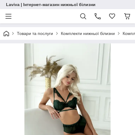
Laviva | Інтернет-магазин нижньої білизни
Товари та послуги
Комплекти нижньої білизни
Компл