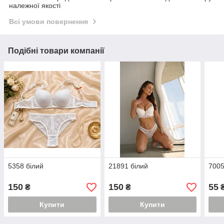
належної якості
Всі умови повернення
Подібні товари компанії
5358 білий
21891 білий
7005
150
150
55
₴
₴
Купити
Купити