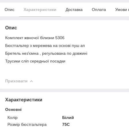
Опис
Характеристики
Доставка
Оплата
Умови 
Опис
Комплект жвночої білизни 5306
Бюстгальтер з мережева на основі пуш ап
Бретель нез'ємна , регульована по довжині
Трусики сліп середньої посадки
Приховати
Характеристики
Основні
Колір
Білий
Розмір бюстгальтера
75C