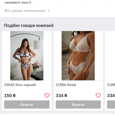
належної якості
Всі умови повернення
Подібні товари компанії
33040 біло-чорний
21884 білий
2188
150
334
334
₴
₴
Купити
Купити