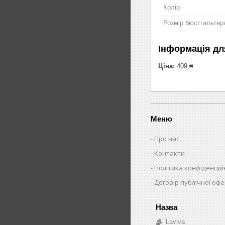
Колір
Розмір бюстгальтер
Інформація дл
Ціна:
409 ₴
Меню
Про нас
Контакти
Політика конфіденцій
Договір публічної оф
Laviva