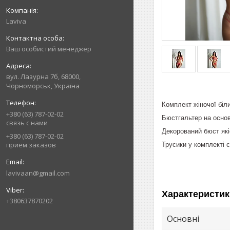
Laviva
Ваш особистий менеджер
вул. Лазурна 7б, 68000,
Чорноморськ, Україна
Комплект жіночої біл
+380 (63) 787-02-02
Бюстгальтер на осно
связь с нами
Декорований бюст як
+380 (63) 787-02-02
прием заказов
Трусики у комплекті с
lavivaan@gmail.com
Характеристик
+380637870202
Основні