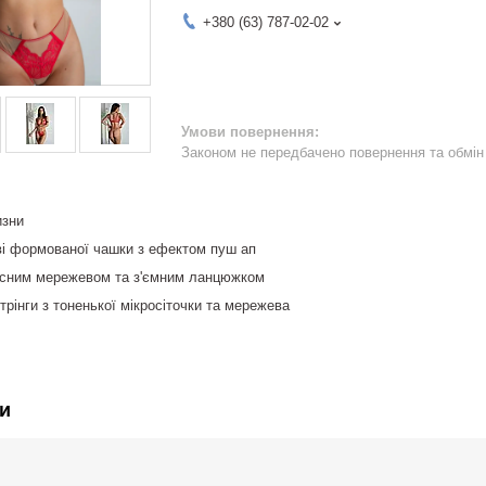
+380 (63) 787-02-02
Законом не передбачено повернення та обмін 
изни
ві формованої чашки з ефектом пуш ап
існим мережевом та з'ємним ланцюжком
трінги з тоненької мікросіточки та мережева
и