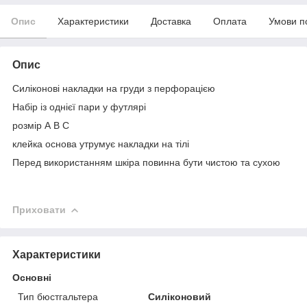
Опис
Характеристики
Доставка
Оплата
Умови п
Опис
Силіконові накладки на груди з перфорацією
Набір із однієї пари у футлярі
розмір А В С
клейка основа утрумує накладки на тілі
Перед використанням шкіра повинна бути чистою та сухою
Приховати
Характеристики
Основні
Тип бюстгальтера
Силіконовий