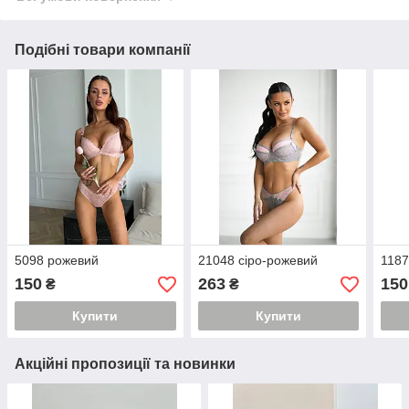
Подібні товари компанії
5098 рожевий
21048 сіро-рожевий
1187
150
263
150
₴
₴
Купити
Купити
Акційні пропозиції та новинки