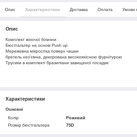
Опис
Характеристики
Доставка
Оплата
Умови 
Опис
Комплект жіночої білизни
Бюстгальтер на основі Push up
Мережевна мікросітка поверх чашки
бретель нез'ємна, декорована високоякісною фурнітурою
Трусики в комплекті бразиліани завищеної посадки
Характеристики
Основні
Колір
Рожевий
Розмір бюстгальтера
75D