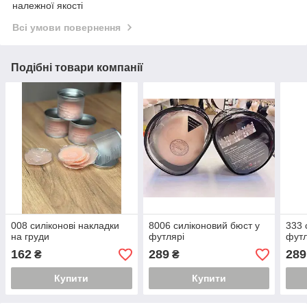
належної якості
Всі умови повернення
Подібні товари компанії
008 силіконові накладки
8006 силіконовий бюст у
333 
на груди
футлярі
футл
162
289
289
₴
₴
Купити
Купити