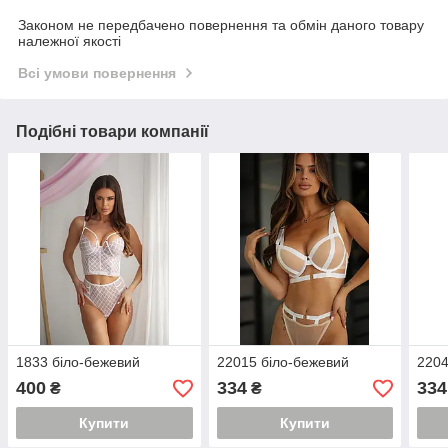
Законом не передбачено повернення та обмін даного товару
належної якості
Всі умови повернення
Подібні товари компанії
1833 біло-бежевий
22015 біло-бежевий
2204
400
334
334
₴
₴
Купити
Купити