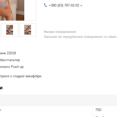
+380 (63) 787-02-02
Законом не передбачено повернення та обмін 
изни 22018
 бюстгальтер
ичного Push up
трінги з гладкої мікофібри
и
а
75D