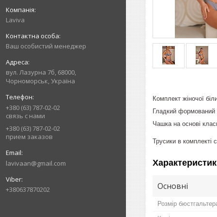
Laviva
Ваш особистий менеджер
вул. Лазурна 7б, 68000,
Чорноморськ, Україна
Комплект жіночої біл
+380 (63) 787-02-02
Гладкий формований
связь с нами
Чашка на основі клас
+380 (63) 787-02-02
прием заказов
Трусики в комплекті с
Характеристик
lavivaan@gmail.com
Основні
+380637870202
Розмір бюстгальтер