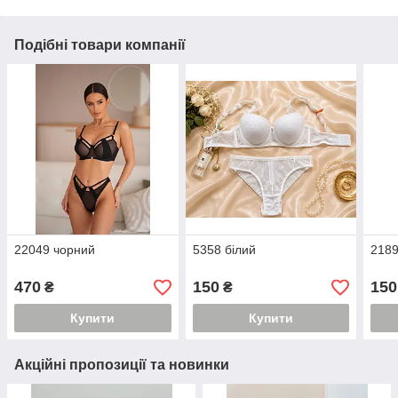
Подібні товари компанії
22049 чорний
5358 білий
2189
470
150
150
₴
₴
Купити
Купити
Акційні пропозиції та новинки