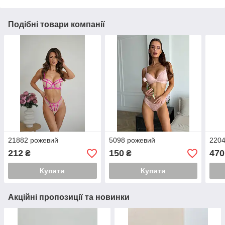
Подібні товари компанії
21882 рожевий
5098 рожевий
2204
212
150
470
₴
₴
Купити
Купити
Акційні пропозиції та новинки