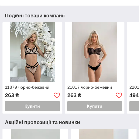
Подібні товари компанії
11879 чорно-бежевий
21017 чорно-бежевий
2201
263
263
494
₴
₴
Купити
Купити
Акційні пропозиції та новинки