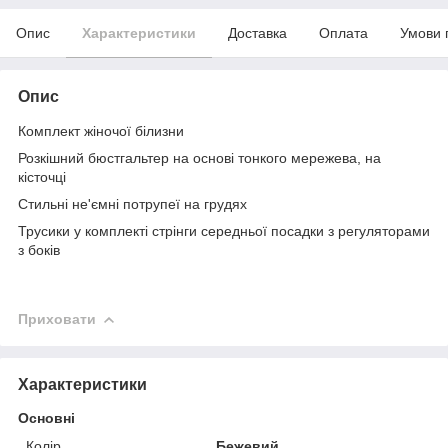
Опис
Характеристики
Доставка
Оплата
Умови 
Опис
Комплект жіночої білизни
Розкішний бюстгальтер на основі тонкого мережева, на
кісточці
Стильні не'ємні потрупеї на грудях
Трусики у комплекті стрінги середньої посадки з регуляторами
з боків
Приховати
Характеристики
Основні
Колір
Бежевий