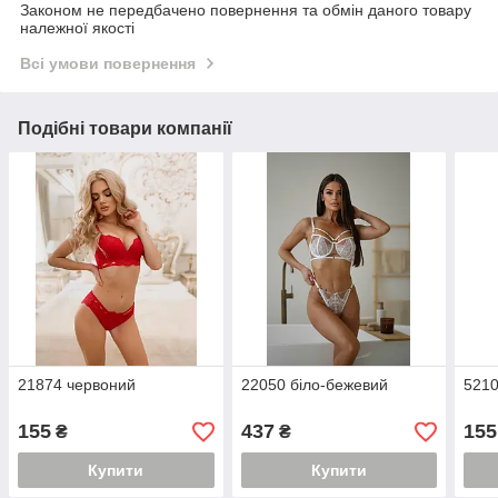
Законом не передбачено повернення та обмін даного товару
належної якості
Всі умови повернення
Подібні товари компанії
21874 червоний
22050 біло-бежевий
5210
155
437
155
₴
₴
Купити
Купити