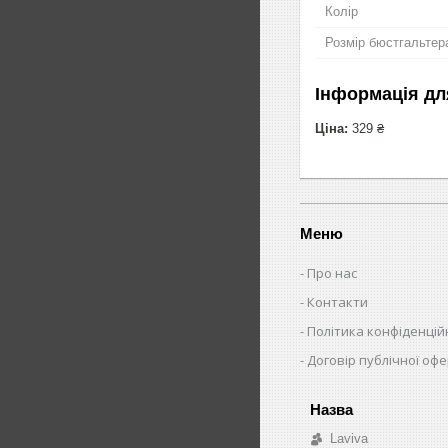
Колір
Розмір бюстгальтер
Інформація дл
Ціна:
329 ₴
Меню
Про нас
Контакти
Політика конфіденцій
Договір публічної оф
Laviva