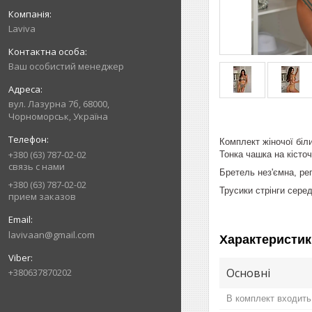
Laviva
Ваш особистий менеджер
вул. Лазурна 7б, 68000,
Чорноморськ, Україна
Комплект жіночої біл
+380 (63) 787-02-02
Тонка чашка на кісто
связь с нами
Бретель нез'ємна, р
+380 (63) 787-02-02
Трусики стрінги сере
прием заказов
lavivaan@gmail.com
Характеристик
Основні
+380637870202
В комплект входить