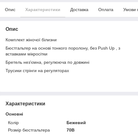
Опис
Характеристики
Доставка
Оплата
Умови 
Опис
Комплект жіночої білизни
Бюстгальтер на основі тонкого поролону, без Push Up , з
вставками мікросітки
Бретель нез'ємна, регулююча по довжині
Трусики стрінги на регуляторах
Характеристики
Основні
Колір
Бежевий
Розмір бюстгальтера
70B