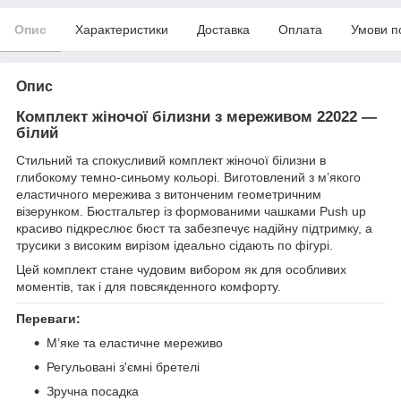
Опис
Характеристики
Доставка
Оплата
Умови п
Опис
Комплект жіночої білизни з мереживом 22022 —
білий
Стильний та спокусливий комплект жіночої білизни в
глибокому темно-синьому кольорі. Виготовлений з м’якого
еластичного мережива з витонченим геометричним
візерунком. Бюстгальтер із формованими чашками Push up
красиво підкреслює бюст та забезпечує надійну підтримку, а
трусики з високим вирізом ідеально сідають по фігурі.
Цей комплект стане чудовим вибором як для особливих
моментів, так і для повсякденного комфорту.
Переваги:
М’яке та еластичне мереживо
Регульовані з'ємні бретелі
Зручна посадка