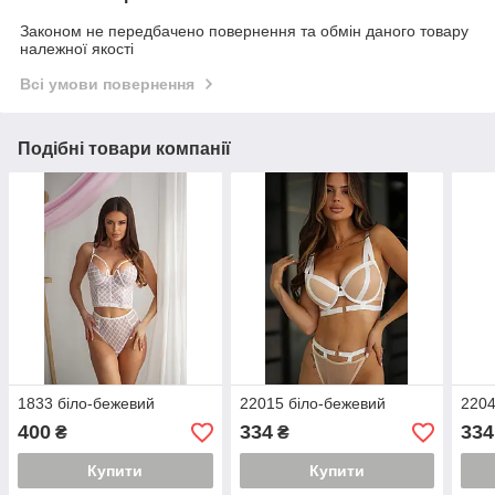
Законом не передбачено повернення та обмін даного товару
належної якості
Всі умови повернення
Подібні товари компанії
1833 біло-бежевий
22015 біло-бежевий
2204
400
334
334
₴
₴
Купити
Купити