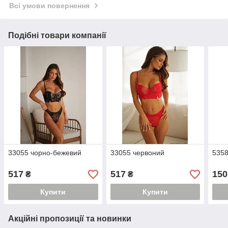
Всі умови повернення
Подібні товари компанії
33055 чорно-бежевий
33055 червоний
5358
517
517
150
₴
₴
Купити
Купити
Акційні пропозиції та новинки