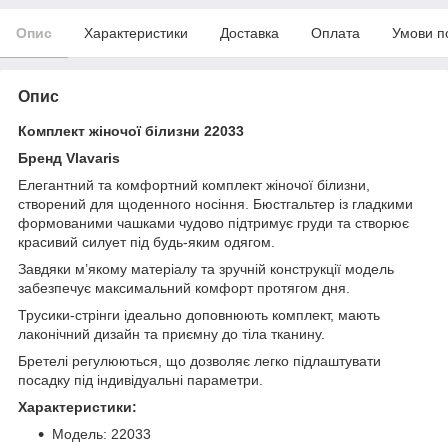
Опис
Характеристики
Доставка
Оплата
Умови п
Опис
Комплект жіночої білизни 22033
Бренд Vlavaris
Елегантний та комфортний комплект жіночої білизни,
створений для щоденного носіння. Бюстгальтер із гладкими
формованими чашками чудово підтримує груди та створює
красивий силует під будь-яким одягом.
Завдяки м’якому матеріалу та зручній конструкції модель
забезпечує максимальний комфорт протягом дня.
Трусики-стрінги ідеально доповнюють комплект, мають
лаконічний дизайн та приємну до тіла тканину.
Бретелі регулюються, що дозволяє легко підлаштувати
посадку під індивідуальні параметри.
Характеристики:
Модель: 22033