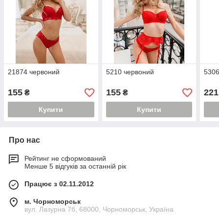
21874 червоний
5210 червоний
5306
155
155
221
₴
₴
Купити
Купити
Про нас
Рейтинг не сформований
Менше 5 відгуків за останній рік
Працює з 02.11.2012
м. Чорноморськ
вул. Лазурна 7б, 68000, Чорноморськ, Україна