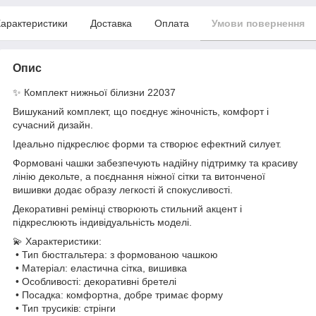
арактеристики
Доставка
Оплата
Умови повернення
Опис
✨ Комплект нижньої білизни 22037
Вишуканий комплект, що поєднує жіночність, комфорт і
сучасний дизайн.
Ідеально підкреслює форми та створює ефектний силует.
Формовані чашки забезпечують надійну підтримку та красиву
лінію декольте, а поєднання ніжної сітки та витонченої
вишивки додає образу легкості й спокусливості.
Декоративні ремінці створюють стильний акцент і
підкреслюють індивідуальність моделі.
💫 Характеристики:
• Тип бюстгальтера: з формованою чашкою
• Матеріал: еластична сітка, вишивка
• Особливості: декоративні бретелі
• Посадка: комфортна, добре тримає форму
• Тип трусиків: стрінги