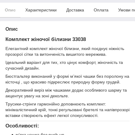
Опис
Характеристики
Доставка
Оплата
Умови п
Опис
Комплект жіночої білизни 33038
Елегантний комплект жіночої білизни, який поєднує ніжність
прозорої сітки та витонченість вишитого мережива.
Ідеальний варіант для тих, хто цінує комфорт, жіночність та
сучасний дизайн.
Бюстгальтер виконаний у формі м’якої чашки без поролону на
кісточці , що красиво підкреслює природну форму грудей.
Декоративний виріз між чашками додає особливого шарму та
акцентує увагу на зоні декольте.
Трусики-стрінги гармонійно доповнюють комплект:
мінімалістичний крій, тонкі регульовані бретелі та напівпрозорі
вставки створюють ефект легкої спокусливості.
Особливості:
м’яка чашка без push-up