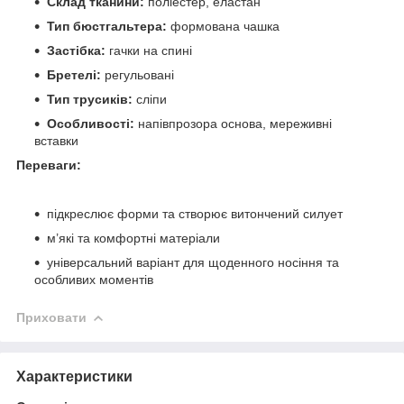
Склад тканини:
поліестер, еластан
Тип бюстгальтера:
формована чашка
Застібка:
гачки на спині
Бретелі:
регульовані
Тип трусиків:
сліпи
Особливості:
напівпрозора основа, мереживні
вставки
Переваги:
підкреслює форми та створює витончений силует
м’які та комфортні матеріали
універсальний варіант для щоденного носіння та
особливих моментів
Приховати
Характеристики