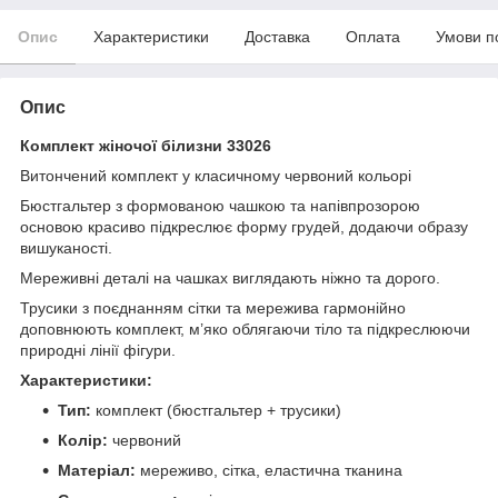
Опис
Характеристики
Доставка
Оплата
Умови п
Опис
Комплект жіночої білизни 33026
Витончений комплект у класичному червоний кольорі
Бюстгальтер з формованою чашкою та напівпрозорою
основою красиво підкреслює форму грудей, додаючи образу
вишуканості.
Мереживні деталі на чашках виглядають ніжно та дорого.
Трусики з поєднанням сітки та мережива гармонійно
доповнюють комплект, м’яко облягаючи тіло та підкреслюючи
природні лінії фігури.
Характеристики:
Тип:
комплект (бюстгальтер + трусики)
Колір:
червоний
Матеріал:
мереживо, сітка, еластична тканина