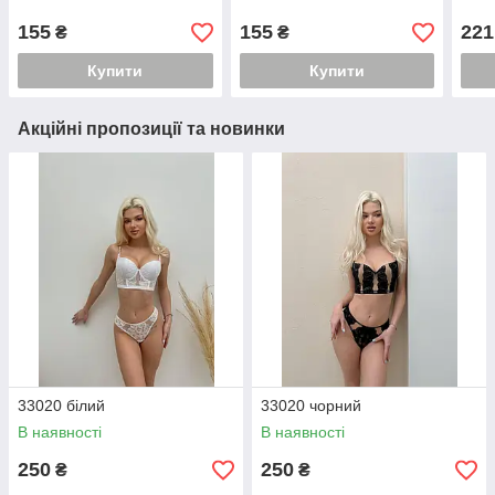
155
155
221
₴
₴
Купити
Купити
Акційні пропозиції та новинки
33020 білий
33020 чорний
В наявності
В наявності
250
250
₴
₴