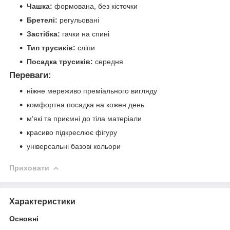
Чашка:
формована, без кісточки
Бретелі:
регульовані
Застібка:
гачки на спині
Тип трусиків:
сліпи
Посадка трусиків:
середня
Переваги:
ніжне мереживо преміального вигляду
комфортна посадка на кожен день
м’які та приємні до тіла матеріали
красиво підкреслює фігуру
універсальні базові кольори
Приховати
Характеристики
Основні