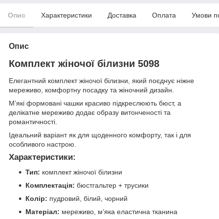
Опис
Характеристики
Доставка
Оплата
Умови п
Опис
Комплект жіночої білизни 5098
Елегантний комплект жіночої білизни, який поєднує ніжне
мереживо, комфортну посадку та жіночний дизайн.
М’які формовані чашки красиво підкреслюють бюст, а
делікатне мереживо додає образу витонченості та
романтичності.
Ідеальний варіант як для щоденного комфорту, так і для
особливого настрою.
Характеристики:
Тип:
комплект жіночої білизни
Комплектація:
бюстгальтер + трусики
Колір:
пудровий, білий, чорний
Матеріал:
мереживо, м’яка еластична тканина