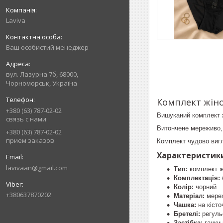
Laviva
Ваш особистий менеджер
вул. Лазурна 7б, 68000,
Чорноморськ, Україна
Комплект жіно
+380 (63) 787-02-02
Вишуканий комплект ж
связь с нами
Витончене мереживо, 
+380 (63) 787-02-02
прием заказов
Комплект чудово вигл
Характеристик
lavivaan@gmail.com
Тип:
комплект ж
Комплектація:
Колір:
чорний
+380637870202
Матеріал:
мереж
Чашка:
на кісто
Бретелі:
регуль
Застібка:
гачки 