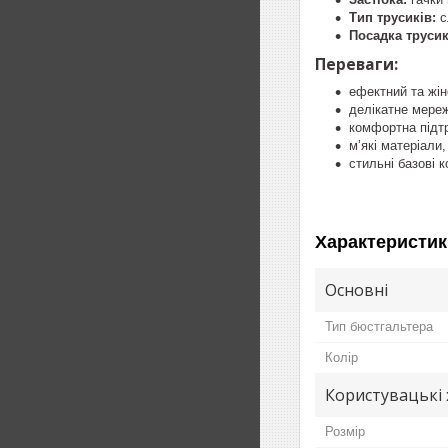
Тип трусиків:
с
Посадка трусик
Переваги:
ефектний та жі
делікатне мереж
комфортна підт
м’які матеріали,
стильні базові 
Характеристик
Основні
Тип бюстгальтера
Колір
Користувацькі
Розмір