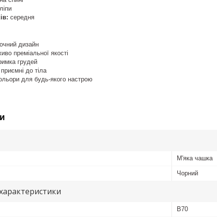
ліпи
ів:
середня
ночний дизайн
иво преміальної якості
римка грудей
 приємні до тіла
кольори для будь-якого настрою
и
М'яка чашка
Чорний
 характеристики
В70