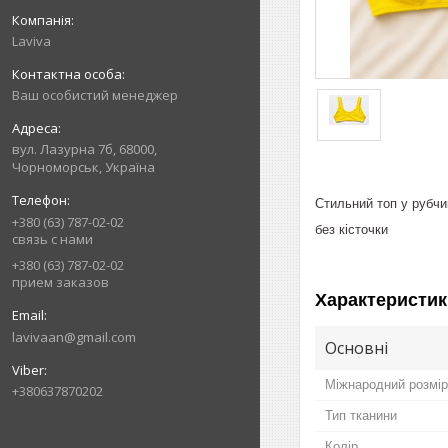
Laviva
Ваш особистий менеджер
вул. Лазурна 7б, 68000,
Чорноморськ, Україна
Стильний топ у рубчи
+380 (63) 787-02-02
без кісточки
связь с нами
+380 (63) 787-02-02
прием заказов
Характеристик
lavivaan@gmail.com
Основні
Міжнародний розмір
+380637870202
Тип тканини
Колір