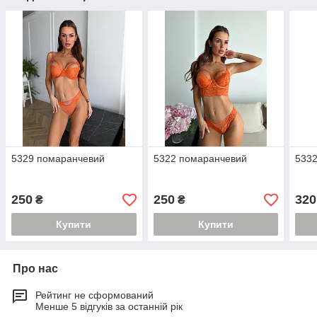
5329 помаранчевий
5322 помаранчевий
533
250
250
320
₴
₴
Купити
Купити
Про нас
Рейтинг не сформований
Менше 5 відгуків за останній рік