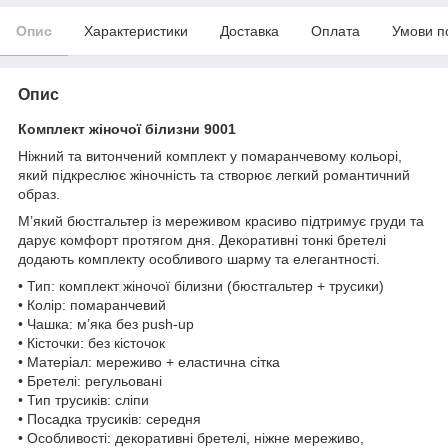
Опис
Характеристики
Доставка
Оплата
Умови п
Опис
Комплект жіночої білизни 9001
Ніжний та витончений комплект у помаранчевому кольорі,
який підкреслює жіночність та створює легкий романтичний
образ.
М’який бюстгальтер із мереживом красиво підтримує груди та
дарує комфорт протягом дня. Декоративні тонкі бретелі
додають комплекту особливого шарму та елегантності.
• Тип: комплект жіночої білизни (бюстгальтер + трусики)
• Колір: помаранчевий
• Чашка: м’яка без push-up
• Кісточки: без кісточок
• Матеріал: мереживо + еластична сітка
• Бретелі: регульовані
• Тип трусиків: сліпи
• Посадка трусиків: середня
• Особливості: декоративні бретелі, ніжне мереживо,